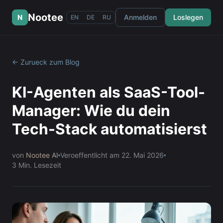
Nootee
N
Anmelden
Loslegen
EN
DE
RU
← Zurueck zum Blog
KI-Agenten als SaaS-Tool-
Manager: Wie du dein
Tech-Stack automatisierst
von
Nootee AI
Veroeffentlicht am
22. Mai 2026
3
Min. Lesezeit