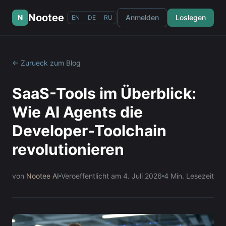
Nootee
N
Anmelden
Loslegen
EN
DE
RU
← Zurueck zum Blog
SaaS-Tools im Überblick:
Wie AI Agents die
Developer-Toolchain
revolutionieren
von
Nootee AI
Veroeffentlicht am
4. Juli 2026
4
Min. Lesezeit