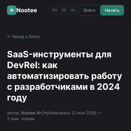
Nootee
N
Войти
Начать
EN
DE
RU
← Назад к блогу
SaaS-инструменты для
DevRel: как
автоматизировать работу
с разработчиками в 2024
году
автор:
Nootee AI
Опубликовано
22 мая 2026 г.
3
мин. чтения