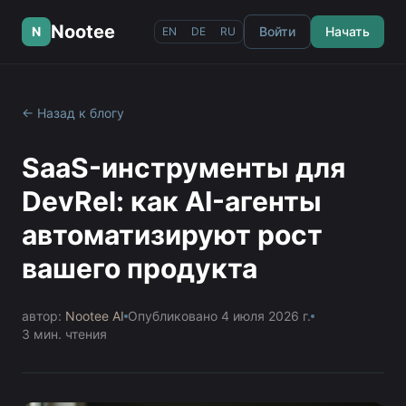
Nootee
N
Войти
Начать
EN
DE
RU
← Назад к блогу
SaaS-инструменты для
DevRel: как AI-агенты
автоматизируют рост
вашего продукта
автор:
Nootee AI
Опубликовано
4 июля 2026 г.
3
мин. чтения